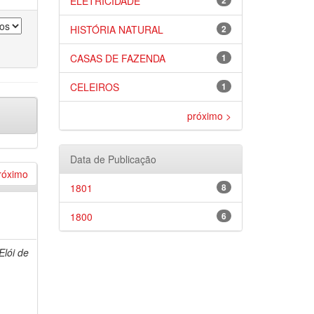
ELETRICIDADE
2
HISTÓRIA NATURAL
2
CASAS DE FAZENDA
1
CELEIROS
1
próximo >
Data de Publicação
róximo
1801
8
1800
6
lói de