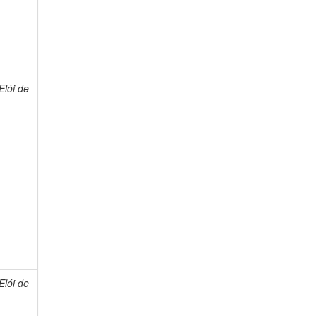
lói de
lói de