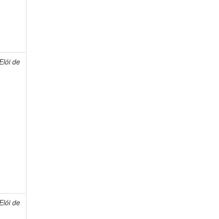
lói de
lói de