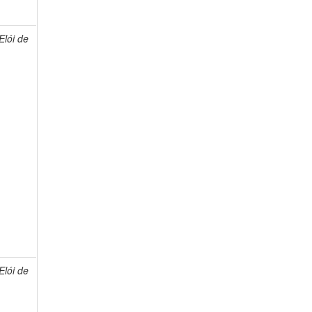
lói de
lói de