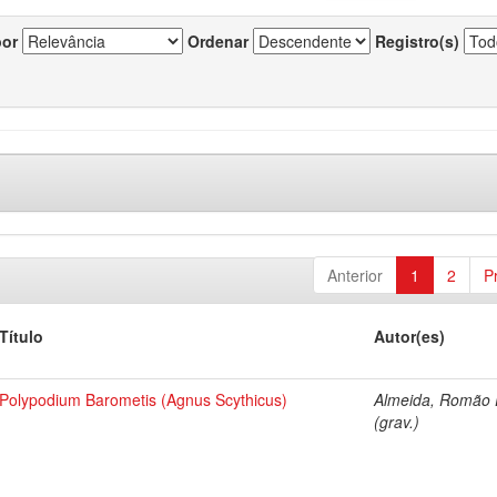
por
Ordenar
Registro(s)
Anterior
1
2
P
Título
Autor(es)
Polypodium Barometis (Agnus Scythicus)
Almeida, Romão E
(grav.)