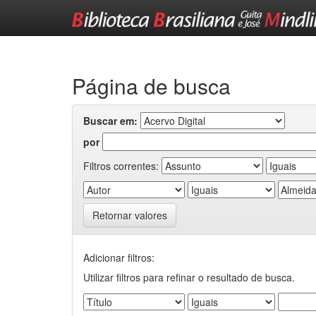
Skip
navigation
Página de busca
Buscar em:
por
Filtros correntes:
Retornar valores
Adicionar filtros:
Utilizar filtros para refinar o resultado de busca.