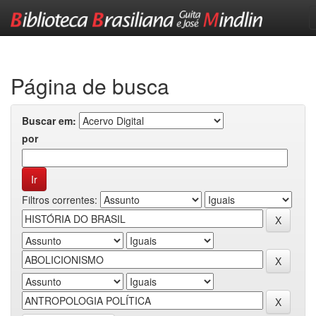
Skip
navigation
Página de busca
Buscar em:
por
Filtros correntes: