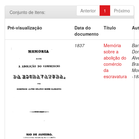
Anterior
1
Próximo
Conjunto de itens:
Pré-visualização
Data do
Título
Aut
documento
1837
Memória
Bar
sobre a
Do
abolição do
Alv
comércio
Bra
da
Mon
escravatura
-18