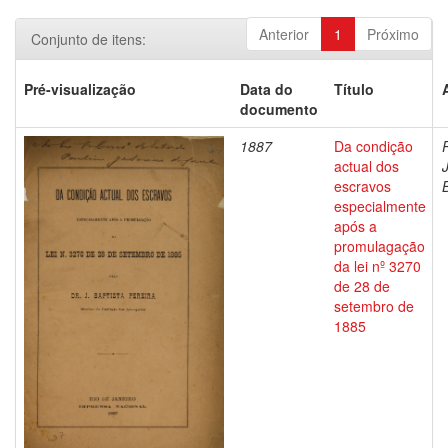
Anterior
1
Próximo
Conjunto de itens:
Pré-visualização
Data do
Título
documento
1887
Da condição
actual dos
escravos
especialmente
após a
promulagação
da lei nº 3270
de 28 de
setembro de
1885