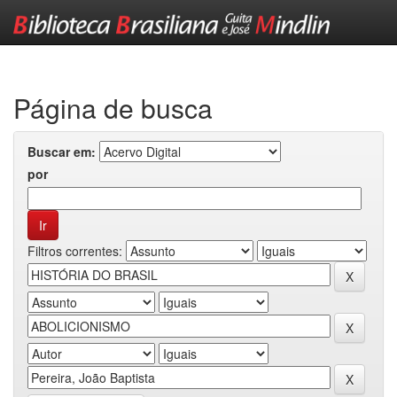
Skip
navigation
Página de busca
Buscar em:
por
Filtros correntes: