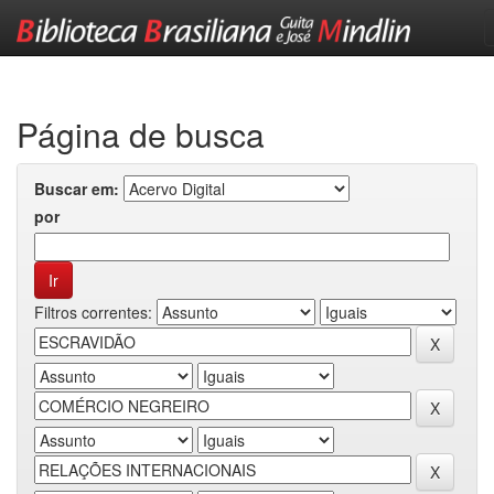
Skip
navigation
Página de busca
Buscar em:
por
Filtros correntes: