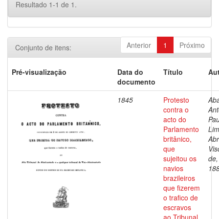
Resultado 1-1 de 1.
Anterior
1
Próximo
Conjunto de itens:
Pré-visualização
Data do
Título
Aut
documento
1845
Protesto
Aba
contra o
Ant
acto do
Pau
Parlamento
Li
britânico,
Abr
que
Vis
sujeitou os
de,
navios
18
brazileiros
que fizerem
o trafico de
escravos
ao Tribunal