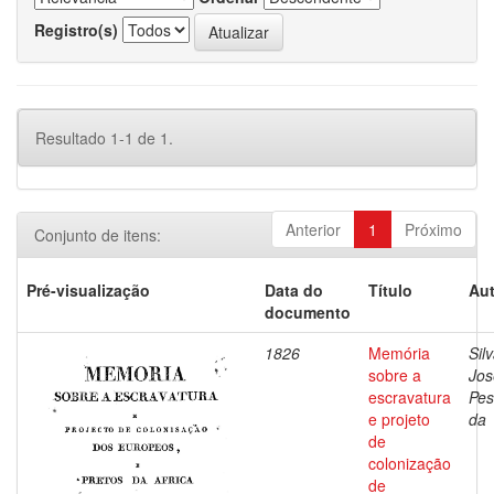
Registro(s)
Resultado 1-1 de 1.
Anterior
1
Próximo
Conjunto de itens:
Pré-visualização
Data do
Título
Aut
documento
1826
Memória
Silv
sobre a
Jos
escravatura
Pes
e projeto
da
de
colonização
de