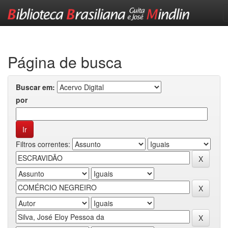
Skip
navigation
Página de busca
Buscar em:
por
Filtros correntes: