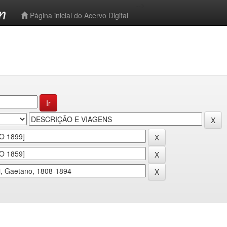
-->
Página inicial do Acervo Digital