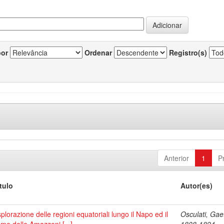
por
Ordenar
Registro(s)
Anterior
1
P
tulo
Autor(es)
plorazione delle regioni equatoriali lungo il Napo ed il
Osculati, Gae