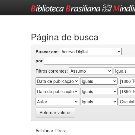
Skip
navigation
Página de busca
Buscar em:
por
Filtros correntes:
Retornar valores
Adicionar filtros: