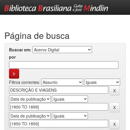
Skip
navigation
Página de busca
Buscar em:
por
Filtros correntes: