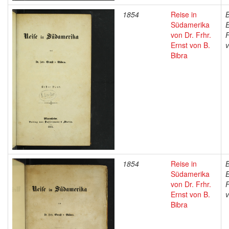
1854
Reise in
B
Südamerika
E
von Dr. Frhr.
F
Ernst von B.
Bibra
1854
Reise in
B
Südamerika
E
von Dr. Frhr.
F
Ernst von B.
Bibra