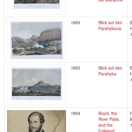
1853
Blick auf den
B
Parahybuna
1853
Blick auf den
B
Parahyba
1854
Brazil, the
H
River Plate,
W
and the
Falkland