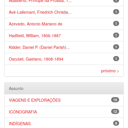
Adalberto, Príncipe da Prússia, 1...
1
Avé-Lallemant, Friedrich Christia...
1
Azevedo, Antonio Mariano de
1
Hadfield, William, 1806-1887
1
Kidder, Daniel P. (Daniel Parish)...
1
Osculati, Gaetano, 1808-1894
1
próximo >
Assunto
VIAGENS E EXPLORAÇÕES
16
ICONOGRAFIA
12
INDÍGENAS
9