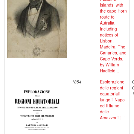
Islands; with
the cape Horn
route to
Autralia.
Including
notices of
Lisbon,
Madeira, The
Canaries, and
Cape Verds,
by William
Hadfield...
1854
Esplorazione
O
delle regioni
equatoriali
lungo il Napo
ed il fiume
delle
Amazzoni [...]