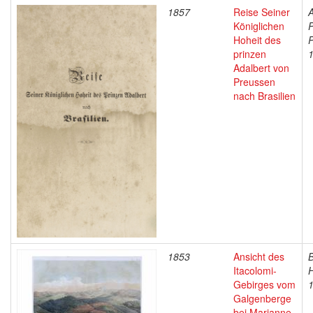
1857
Reise Seiner
A
Königlichen
P
Hoheit des
P
prinzen
Adalbert von
Preussen
nach Brasilien
1853
Ansicht des
B
Itacolomi-
Gebirges vom
Galgenberge
bei Marianne