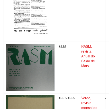
1939
RASM,
-
revista
Anual do
Salão de
Maio
1927-1929
Verde,
-
revista
mensal de