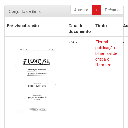
Anterior
1
Próximo
Conjunto de itens:
Pré-visualização
Data do
Título
Au
documento
1907
Floreal,
-
publicação
bimensal de
critica e
literatura