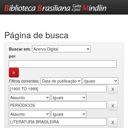
Skip
navigation
Página de busca
Buscar em:
por
Filtros correntes: