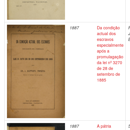
1887
Da condição
actual dos
escravos
especialmente
após a
promulagação
da lei nº 3270
de 28 de
setembro de
1885
1887
A pátria