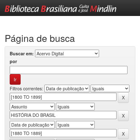
Skip
navigation
Página de busca
Buscar em:
por
Filtros correntes: