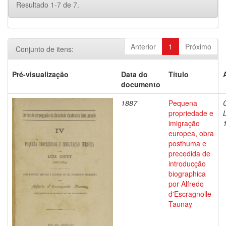
Resultado 1-7 de 7.
Anterior
1
Próximo
Conjunto de itens:
Pré-visualização
Data do
Título
documento
1887
Pequena
propriedade e
imigração
europea, obra
posthuma e
precedida de
introducção
biographica
por Alfredo
d'Escragnolle
Taunay