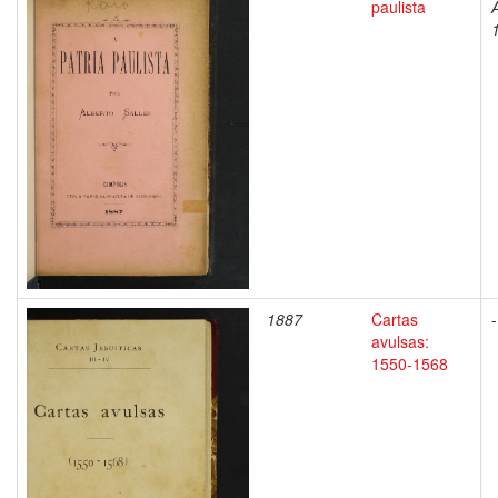
paulista
1887
Cartas
-
avulsas:
1550-1568