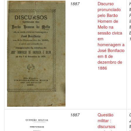
1887
Discurso
pronunciado
pelo Barão
Homem de
Mello na
sessão civica
em
homenagem a
José Bonifacio
em 8 de
dezembro de
1886
1887
Questão
militar :
discursos