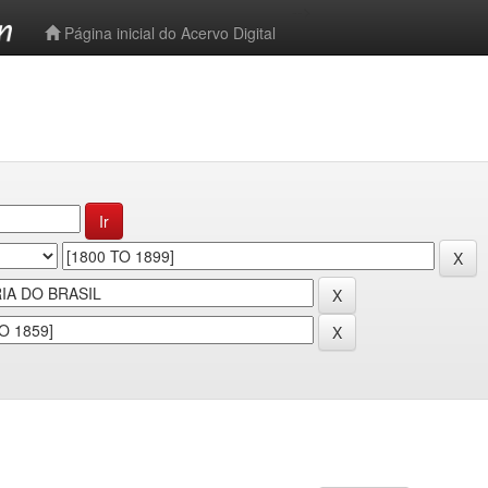
-->
Página inicial do Acervo Digital