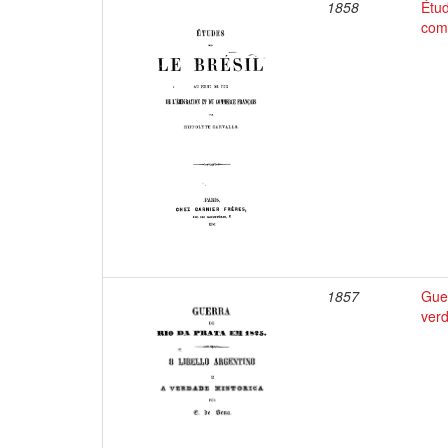
1858
Étud
com
1857
Guer
verd