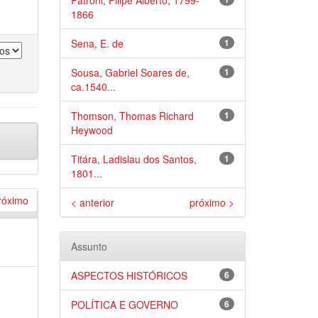
Patroni, Filipe Alberto, 1799-
1866
Sena, E. de
1
Sousa, Gabriel Soares de,
1
ca.1540...
Thomson, Thomas Richard
1
Heywood
Titára, Ladislau dos Santos,
1
1801...
róximo
< anterior
próximo >
)
Assunto
ASPECTOS HISTÓRICOS
6
POLÍTICA E GOVERNO
6