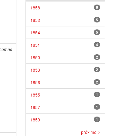
1858
6
1852
5
1854
5
1851
4
Thomas
1850
2
1853
2
1856
2
1855
1
1857
1
1859
1
próximo >