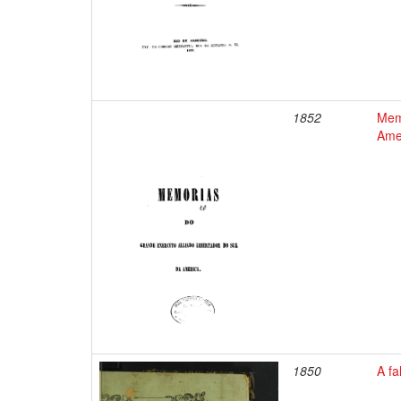
1852
Memo
Ame
1850
A fa