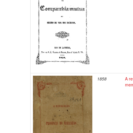
1858
A r
mem