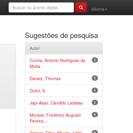
Idioma
Sugestões de pesquisa
Autor
Cunha, Antonio Rodrigues da
1
Motta
Davatz, Thomas
1
Dutot, S.
1
Japi-Assú, Cândido Ladislau
1
Moraes, Frederico Augusto
1
Pereira...
1