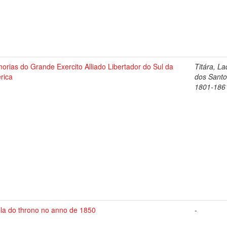
rias do Grande Exercito Alliado Libertador do Sul da
Titára, La
rica
dos Santo
1801-186
lla do throno no anno de 1850
-