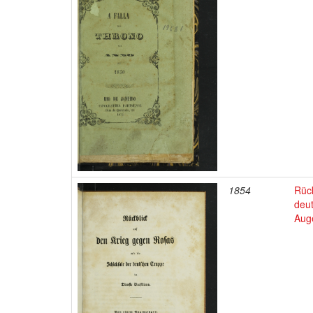
1854
Rück
deu
Aug