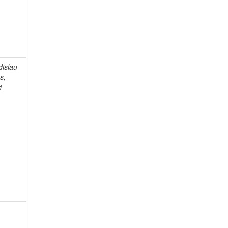
dislau
s,
1