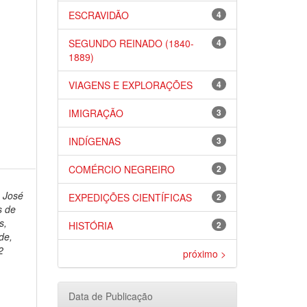
ESCRAVIDÃO
4
SEGUNDO REINADO (1840-
4
1889)
VIAGENS E EXPLORAÇÕES
4
IMIGRAÇÃO
3
INDÍGENAS
3
COMÉRCIO NEGREIRO
2
 José
EXPEDIÇÕES CIENTÍFICAS
2
s de
s,
HISTÓRIA
2
de,
2
próximo >
Data de Publicação