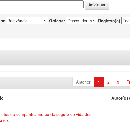
por
Ordenar
Registro(s)
Anterior
1
2
3
P
lo
Autor(es
atutos da companhia mútua de seguro de vida dos
-
ravos