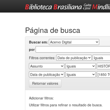
Skip
navigation
Página de busca
Buscar em:
por
Filtros correntes:
Retornar valores
Adicionar filtros:
Utilizar filtros para refinar o resultado de busca.