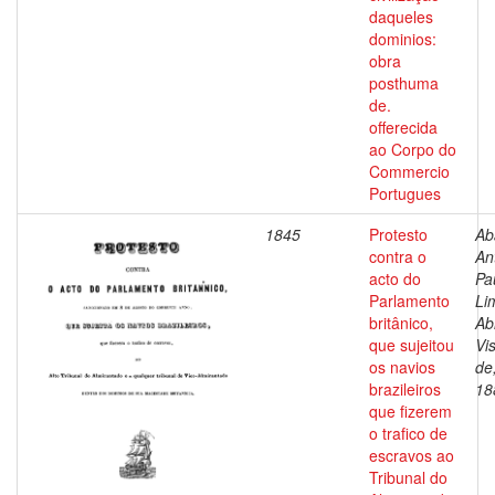
daqueles
dominios:
obra
posthuma
de.
offerecida
ao Corpo do
Commercio
Portugues
1845
Protesto
Ab
contra o
An
acto do
Pa
Parlamento
Li
britânico,
Ab
que sujeitou
Vi
os navios
de
brazileiros
18
que fizerem
o trafico de
escravos ao
Tribunal do