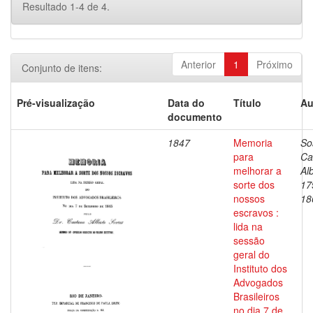
Resultado 1-4 de 4.
Anterior
1
Próximo
Conjunto de itens:
Pré-visualização
Data do
Título
Au
documento
1847
Memoria
So
para
Ca
melhorar a
Al
sorte dos
17
nossos
18
escravos :
lida na
sessão
geral do
Instituto dos
Advogados
Brasileiros
no dia 7 de