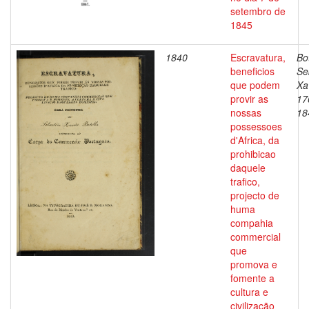
setembro de
1845
1840
Escravatura,
Bo
beneficios
Se
que podem
Xa
provir as
17
nossas
18
possessoes
d'Africa, da
prohibicao
daquele
trafico,
projecto de
huma
compahia
commercial
que
promova e
fomente a
cultura e
civilização