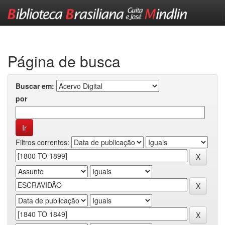
Skip
navigation
Página de busca
Buscar em:
por
Filtros correntes: