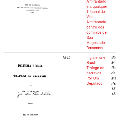
Almirantado
e a qualquer
Tribunal de
Vice-
Almirantado
dentro dos
domínios de
Sua
Magestade
Britannica
1845
Inglaterra e
Sil
Brasil.
M.
Trafego de
Pe
escravos.
da
Por Um
Ma
Deputado
Per
18
18