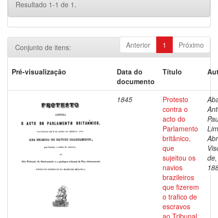
Resultado 1-1 de 1.
Anterior
1
Próximo
Conjunto de itens:
Pré-visualização
Data do
Título
Aut
documento
1845
Protesto
Aba
contra o
Ant
acto do
Pau
Parlamento
Li
britânico,
Abr
que
Vis
sujeitou os
de,
navios
18
brazileiros
que fizerem
o trafico de
escravos
ao Tribunal