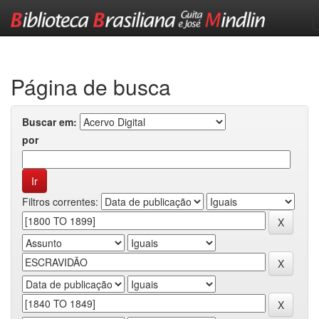
Skip
navigation
Página de busca
Buscar em:
por
Filtros correntes: