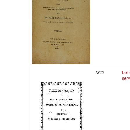
1872
Lei
serv