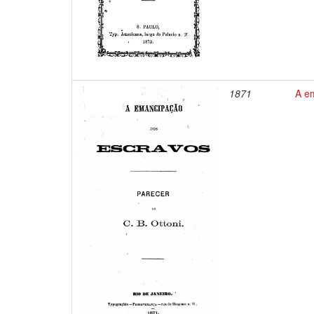
1871
A em