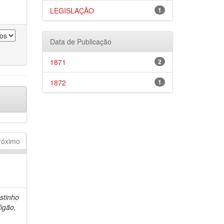
LEGISLAÇÃO
1
Data de Publicação
1871
2
1872
1
róximo
stinho
igão,