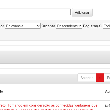
por
Ordenar
Registro(s)
Anterior
1
P
lo
Au
reto. Tomando em consideração as conhecidas vantagens que
BR