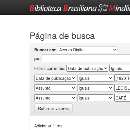
Skip
navigation
Página de busca
Buscar em:
por
Filtros correntes:
Retornar valores
Adicionar filtros: