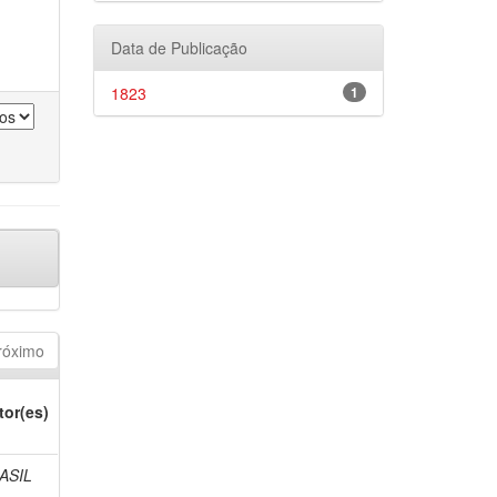
Data de Publicação
1823
1
róximo
tor(es)
ASIL