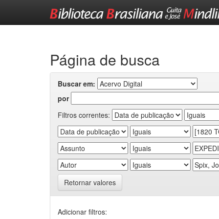
Skip
navigation
Página de busca
Buscar em:
por
Filtros correntes:
Retornar valores
Adicionar filtros: