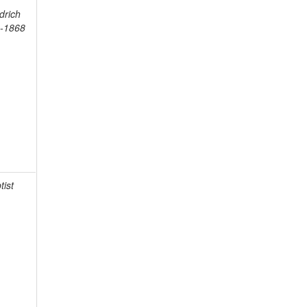
edrich
4-1868
tist