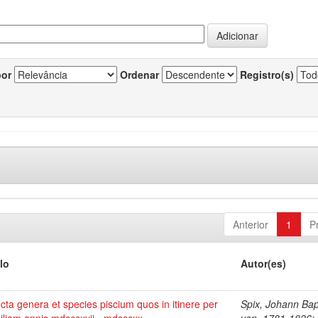
por
Ordenar
Registro(s)
Anterior
1
P
lo
Autor(es)
cta genera et species piscium quos in itinere per
Spix, Johann Bap