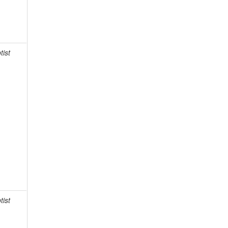
tist
tist