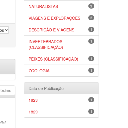
NATURALISTAS
2
VIAGENS E EXPLORAÇÕES
2
DESCRIÇÃO E VIAGENS
1
INVERTEBRADOS
1
(CLASSIFICAÇÃO)
PEIXES (CLASSIFICAÇÃO)
1
ZOOLOGIA
1
Data de Publicação
róximo
1823
1
1829
1
tist