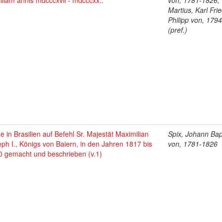
iliam annis mdcccxvii - mdcccxx..
von, 1781-1826;
Martius, Karl Fri
Philipp von, 179
(pref.)
e in Brasilien auf Befehl Sr. Majestät Maximilian
Spix, Johann Bap
ph I., Königs von Baiern, in den Jahren 1817 bis
von, 1781-1826
0 gemacht und beschrieben (v.1)