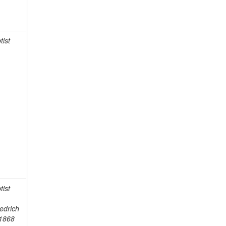
tist
tist
iedrich
-1868