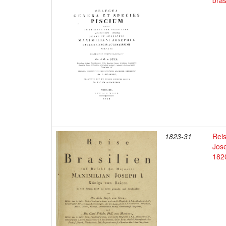
bras
1823-31
Reis
Jose
182