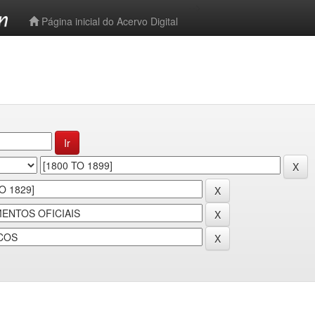
-->
Página inicial do Acervo Digital