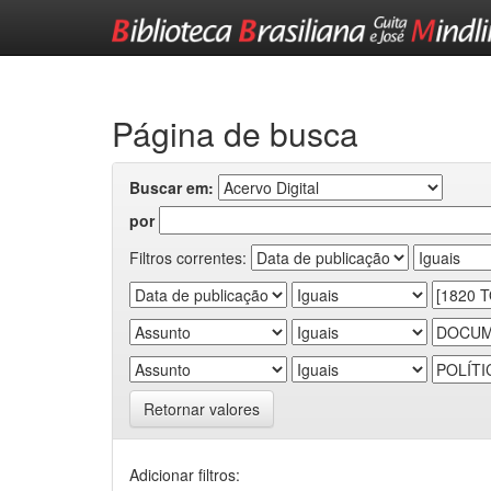
Skip
navigation
Página de busca
Buscar em:
por
Filtros correntes:
Retornar valores
Adicionar filtros: