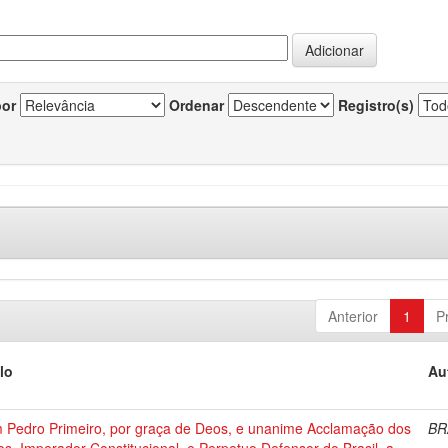
por
Ordenar
Registro(s)
Anterior
1
P
lo
Au
 Pedro Primeiro, por graça de Deos, e unanime Acclamação dos
BR