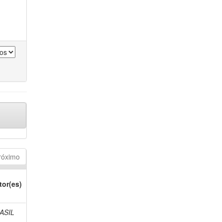
róximo
tor(es)
ASIL