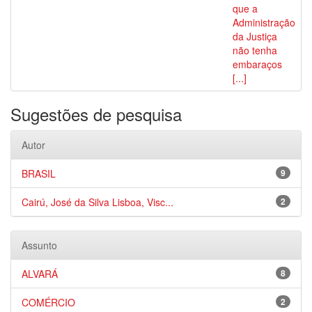
que a
Administração
da Justiça
não tenha
embaraços
[...]
Sugestões de pesquisa
Autor
BRASIL
9
Cairú, José da Silva Lisboa, Visc...
2
Assunto
ALVARÁ
8
COMÉRCIO
2