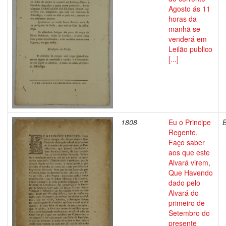
Agosto ás 11
horas da
manhã se
venderá em
Leilão publico
[...]
1808
Eu o Principe
Regente,
Faço saber
aos que este
Alvará virem,
Que Havendo
dado pelo
Alvará do
primeiro de
Setembro do
presente