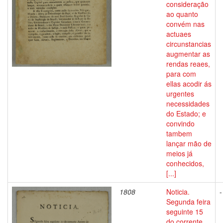
consideração
ao quanto
convém nas
actuaes
circunstancias
augmentar as
rendas reaes,
para com
ellas acodir ás
urgentes
necessidades
do Estado; e
convindo
tambem
lançar mão de
meios já
conhecidos,
[...]
1808
Noticia.
-
Segunda feira
seguinte 15
do corrente