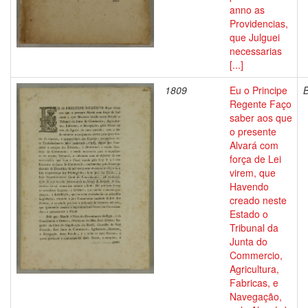
anno as
Providencias,
que Julguei
necessarias
[...]
1809
Eu o Principe
Regente Faço
saber aos que
o presente
Alvará com
força de Lei
virem, que
Havendo
creado neste
Estado o
Tribunal da
Junta do
Commercio,
Agricultura,
Fabricas, e
Navegação,