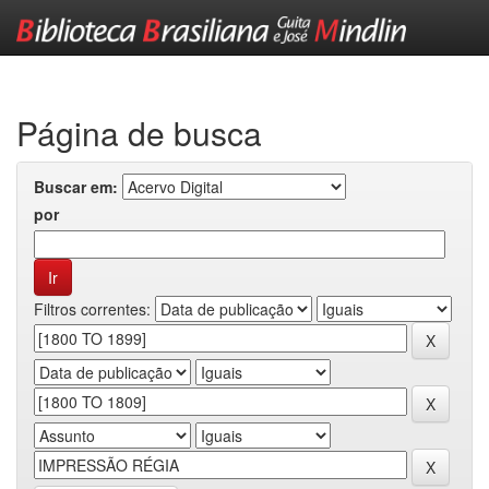
Skip
navigation
Página de busca
Buscar em:
por
Filtros correntes: