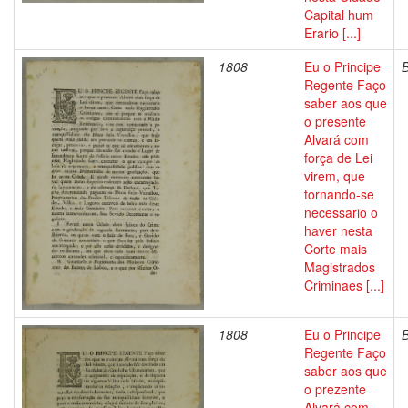
Capital hum
Erario [...]
1808
Eu o Principe
Regente Faço
saber aos que
o presente
Alvará com
força de Lei
virem, que
tornando-se
necessario o
haver nesta
Corte mais
Magistrados
Criminaes [...]
1808
Eu o Principe
Regente Faço
saber aos que
o prezente
Alvará com