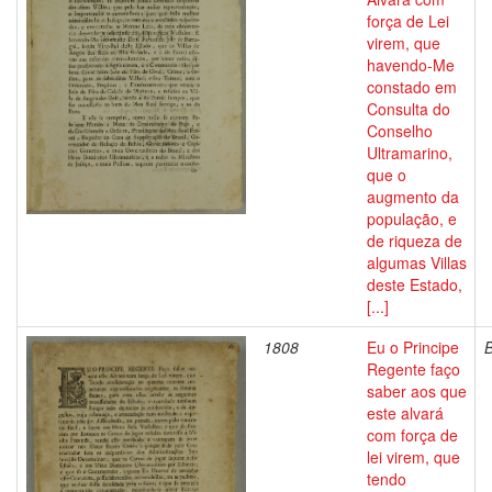
força de Lei
virem, que
havendo-Me
constado em
Consulta do
Conselho
Ultramarino,
que o
augmento da
população, e
de riqueza de
algumas Villas
deste Estado,
[...]
1808
Eu o Principe
Regente faço
saber aos que
este alvará
com força de
lei virem, que
tendo