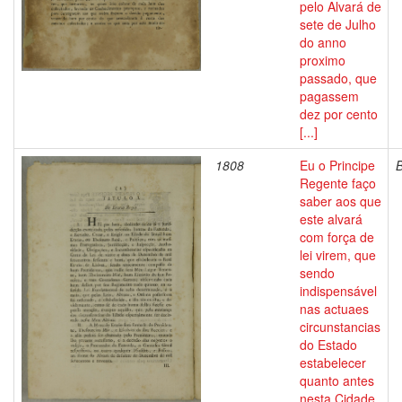
pelo Alvará de
sete de Julho
do anno
proximo
passado, que
pagassem
dez por cento
[...]
1808
Eu o Principe
Regente faço
saber aos que
este alvará
com força de
lei virem, que
sendo
indispensável
nas actuaes
circunstancias
do Estado
estabelecer
quanto antes
nesta Cidade