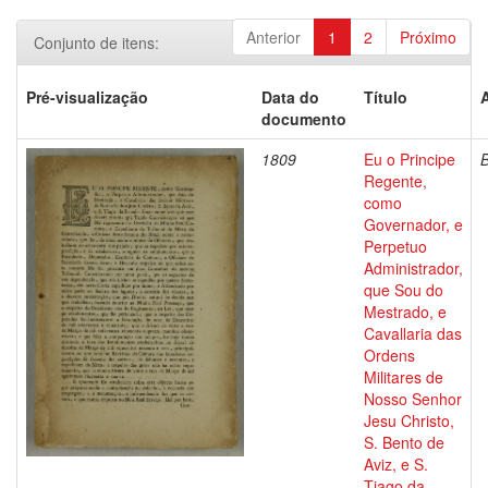
Anterior
1
2
Próximo
Conjunto de itens:
Pré-visualização
Data do
Título
documento
1809
Eu o Principe
Regente,
como
Governador, e
Perpetuo
Administrador,
que Sou do
Mestrado, e
Cavallaria das
Ordens
Militares de
Nosso Senhor
Jesu Christo,
S. Bento de
Aviz, e S.
Tiago da