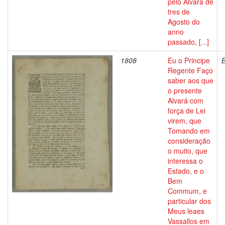
pelo Alvará de
tres de
Agosto do
anno
passado, [...]
1808
Eu o Principe
Regente Faço
saber aos que
o presente
Alvará com
força de Lei
virem, que
Tomando em
consideração
o muito, que
interessa o
Estado, e o
Bem
Commum, e
particular dos
Meus leaes
Vassallos em