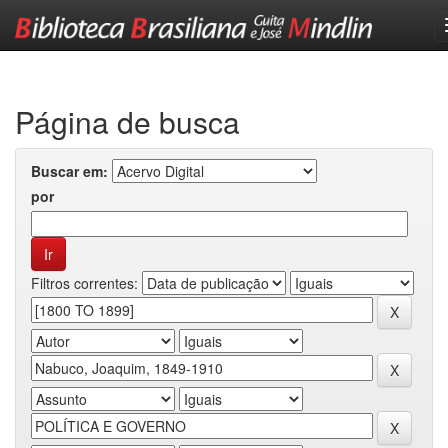
Skip
navigation
Página de busca
Buscar em:
por
Filtros correntes: