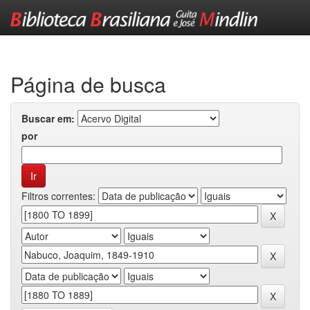
Skip
navigation
Página de busca
Buscar em:
por
Filtros correntes: