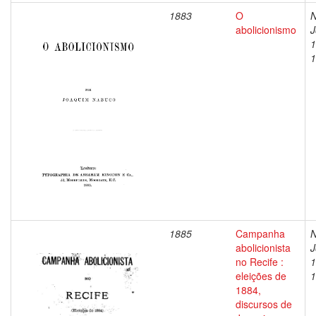
1883
O
N
abolicionismo
J
1
1
1885
Campanha
N
abolicionista
J
no Recife :
1
eleições de
1
1884,
discursos de