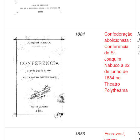
1884
Confederação
N
abolicionista :
J
Conferência
1
do Sr.
1
Joaquim
Nabuco a 22
de junho de
1884 no
Theatro
Polytheama
1886
Escravos!,
N
versos
J