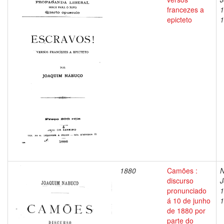
francezes a
1
epicteto
1
1880
Camões :
N
discurso
J
pronunciado
1
á 10 de junho
1
de 1880 por
parte do