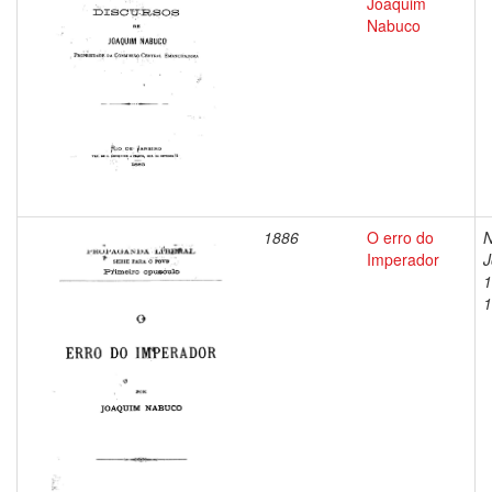
Joaquim
Nabuco
1886
O erro do
N
Imperador
J
1
1