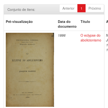
Anterior
1
Próximo
Conjunto de itens:
Pré-visualização
Data do
Título
A
documento
1886
O eclypse do
N
abolicionismo
J
1
1