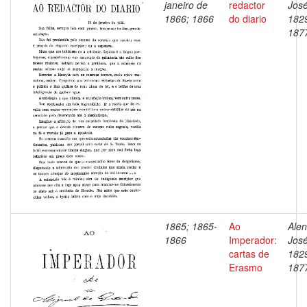
janeiro de
redactor
José
1866; 1866
do diario
182
187
1865; 1865-
Ao
Alen
1866
Imperador:
José
cartas de
182
Erasmo
187