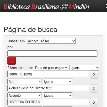
Skip
navigation
Página de busca
Buscar em:
por
Filtros correntes: