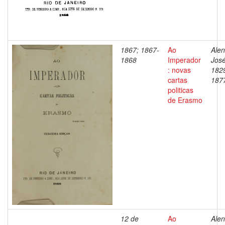
1867; 1867-
Ao
Alen
1868
Imperador
José
: novas
182
cartas
187
politicas
de Erasmo
12 de
Ao
Alen