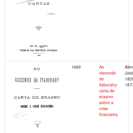
1866
Ao
Alen
visconde
José
de
182
itaborahy:
187
carta de
erasmo
sobre a
crise
financeira