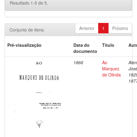
Resultado 1-5 de 5.
Anterior
1
Próximo
Conjunto de itens:
Pré-visualização
Data do
Título
Aut
documento
1866
Ao
Alen
Marquez
José
de Olinda
182
187