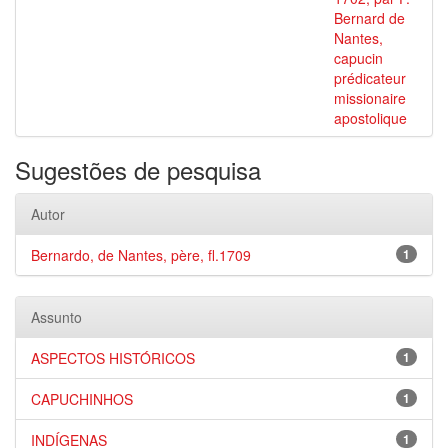
Bernard de
Nantes,
capucin
prédicateur
missionaire
apostolique
Sugestões de pesquisa
Autor
Bernardo, de Nantes, père, fl.1709
1
Assunto
ASPECTOS HISTÓRICOS
1
CAPUCHINHOS
1
INDÍGENAS
1