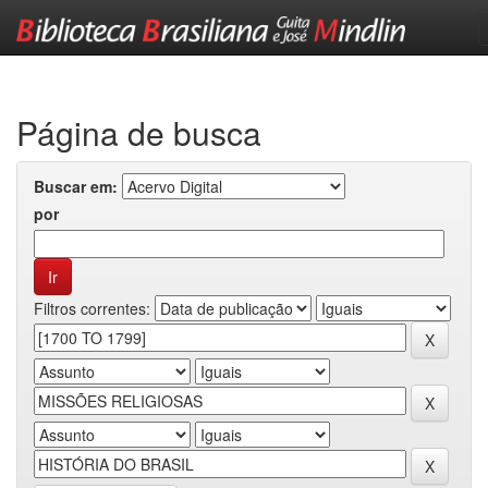
Skip
navigation
Página de busca
Buscar em:
por
Filtros correntes: