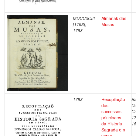
MDCCXCIII
Almanak das
-
[1793];
Musas
1793
1793
Recopilação
Ba
dos
D
successos
Ca
principaes
17
da Historia
1
Sagrada em
verso