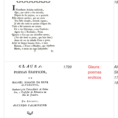
1
1799
Glaura :
Al
poemas
Si
eroticos
17
1