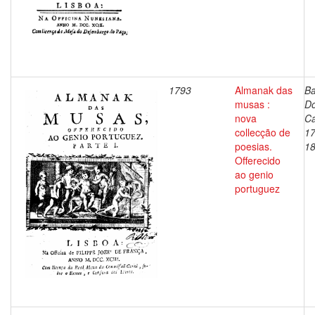
1793
Almanak das
Ba
musas :
D
nova
Ca
collecção de
17
poesias.
1
Offerecido
ao genio
portuguez