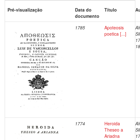
Pré-visualização
Data do
Título
Au
documento
1785
Apoteosis
Al
poetica [...]
Si
17
1
1774
Heroida
Al
Theseo a
Si
Ariadna
17