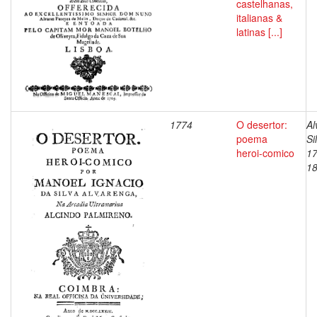
castelhanas,
italianas &
latinas [...]
1774
O desertor:
Al
poema
Si
heroi-comico
17
1