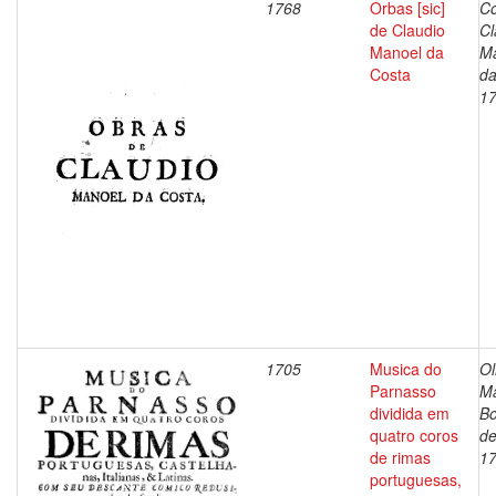
1768
Orbas [sic]
Co
de Claudio
Cl
Manoel da
M
Costa
da
1
1705
Musica do
Ol
Parnasso
M
dividida em
Bo
quatro coros
de
de rimas
1
portuguesas,