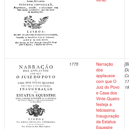
1775
Narração
[B
dos
D
applausos
Ca
com que O
17
Juiz do Povo
18
e Casa dos
Vinte-Quatro
festeja a
felicissima
Inauguração
da Estatua
Equestre