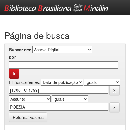
Skip
navigation
Página de busca
Buscar em:
por
Filtros correntes:
Retornar valores