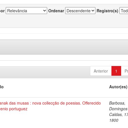
por
Ordenar
Registro(s)
Anterior
1
P
lo
Autor(es)
nak das musas : nova collecção de poesias. Offerecido
Barbosa,
genio portuguez
Domingos
Caldas, 1
1800