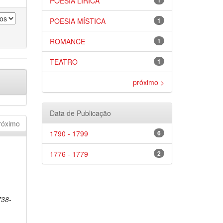
POESIA LÍRICA
1
POESIA MÍSTICA
1
ROMANCE
1
TEATRO
1
próximo >
Data de Publicação
róximo
1790 - 1799
6
1776 - 1779
2
738-