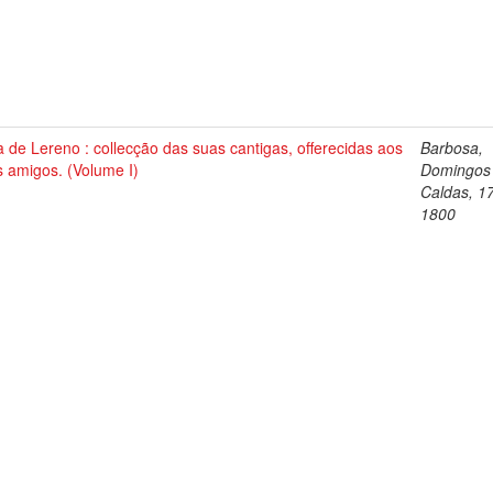
a de Lereno : collecção das suas cantigas, offerecidas aos
Barbosa,
 amigos. (Volume I)
Domingos
Caldas, 1
1800