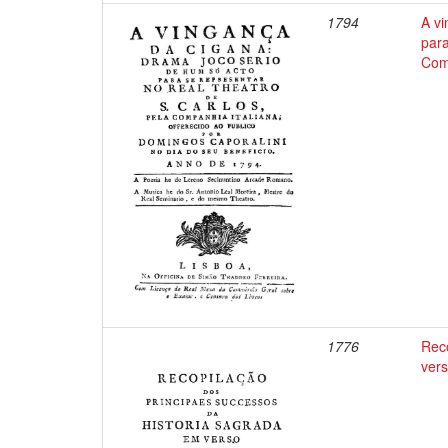
1794
A vi
para
Com
1776
Reco
ver