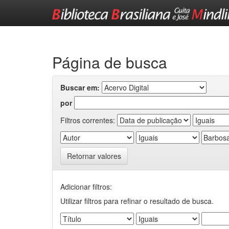
Skip
navigation
Página de busca
Buscar em:
por
Filtros correntes:
Retornar valores
Adicionar filtros:
Utilizar filtros para refinar o resultado de busca.