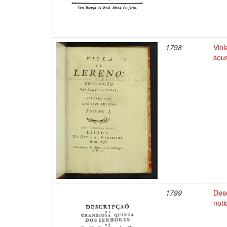
1798
Viol
seu
1799
Desc
not