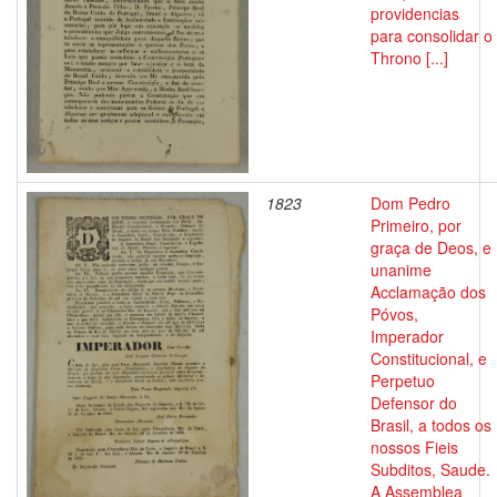
providencias
para consolidar o
Throno [...]
1823
Dom Pedro
Primeiro, por
graça de Deos, e
unanime
Acclamação dos
Póvos,
Imperador
Constitucional, e
Perpetuo
Defensor do
Brasil, a todos os
nossos Fieis
Subditos, Saude.
A Assemblea