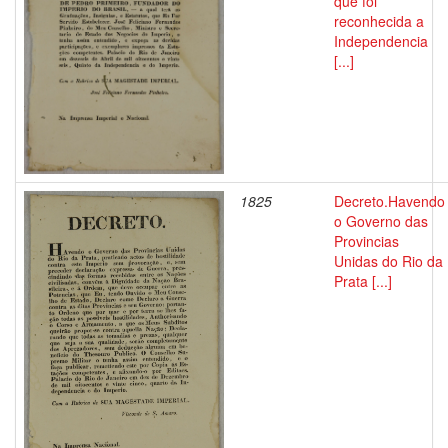
que foi
reconhecida a
Independencia
[...]
1825
Decreto.Havendo
o Governo das
Provincias
Unidas do Rio da
Prata [...]