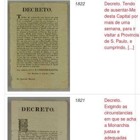
1822
Decreto. Tendo
de ausentar-Me
desta Capital por
mais de uma
semana, para ir
visitar a Provincia
de S. Paulo, e
cumprindo, [...]
1821
Decreto.
Exigindo as
circunstancias
em que se acha
a Monarchia
justas e
adequadas