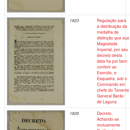
1823
Regulação para
a distribuição da
medalha de
distinção que sua
Magestade
Imperial, por seu
decreto desta
data ha por bem
conferir ao
Exercito, e
Esquadra, sob o
Commando em
chefe do Tenente
General Barão
de Laguna
1826
Decreto.
Achando-se
mutuamente