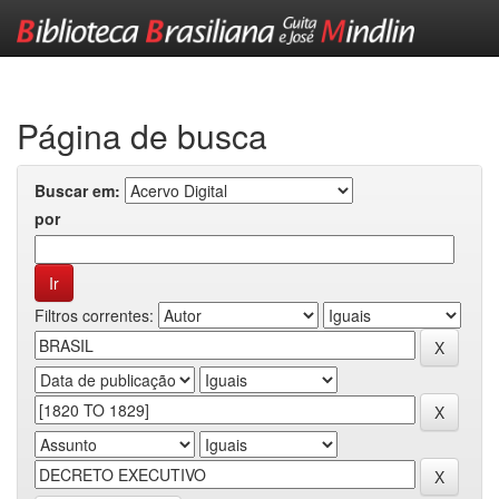
Skip
navigation
Página de busca
Buscar em:
por
Filtros correntes: