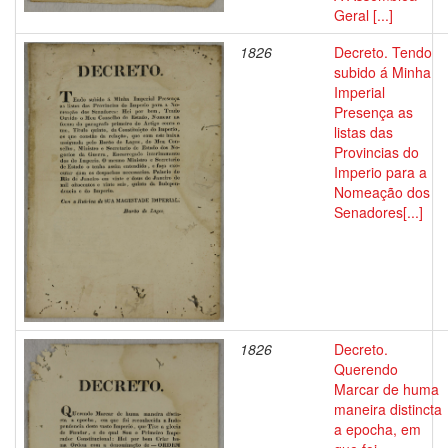
Geral [...]
1826
Decreto. Tendo
subido á Minha
Imperial
Presença as
listas das
Provincias do
Imperio para a
Nomeação dos
Senadores[...]
1826
Decreto.
Querendo
Marcar de huma
maneira distincta
a epocha, em