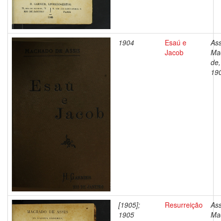
1904
Esaú e
Ass
Jacob
Ma
de,
19
[1905];
Resurreição
Ass
1905
Ma