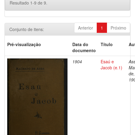
Resultado 1-9 de 9.
Anterior
1
Próximo
Conjunto de itens:
Pré-visualização
Data do
Título
Au
documento
1904
Esaú e
Ass
Jacob (e.1)
Ma
de,
19