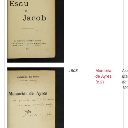
1908
Memorial
Ass
de Ayres
Ma
(e.2)
de,
19