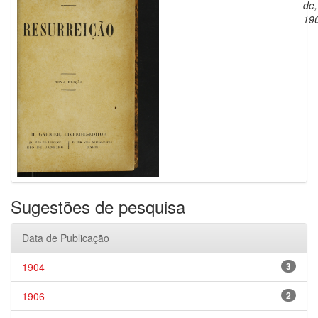
de,
19
Sugestões de pesquisa
Data de Publicação
1904
3
1906
2