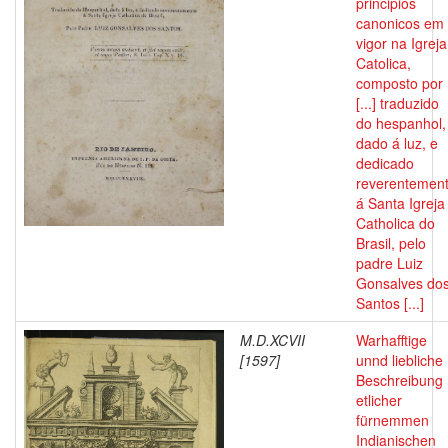
principios
canonicos em
vigor na Igreja
Catolica,
composto por
[...] traduzido
do hespanhol,
dado á luz, e
dedicado
reverentemen
á Santa Igreja
Catholica do
Brasil, pelo
padre Luiz
Gonsalves do
Santos [...]
M.D.XCVII
Warhafftige
[1597]
unnd liebliche
Beschreibung
etlicher
fürnemmen
Indianischen