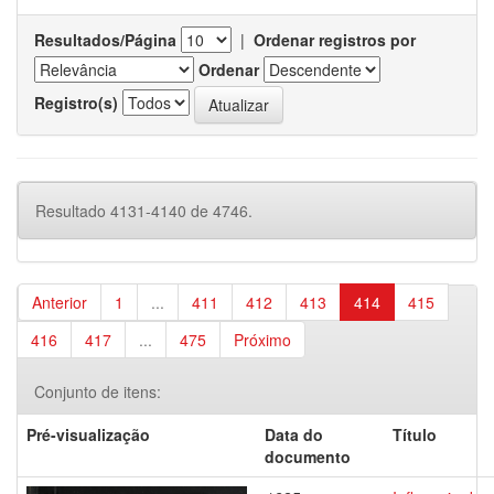
Resultados/Página
|
Ordenar registros por
Ordenar
Registro(s)
Resultado 4131-4140 de 4746.
Anterior
1
...
411
412
413
414
415
416
417
...
475
Próximo
Conjunto de itens:
Pré-visualização
Data do
Título
documento