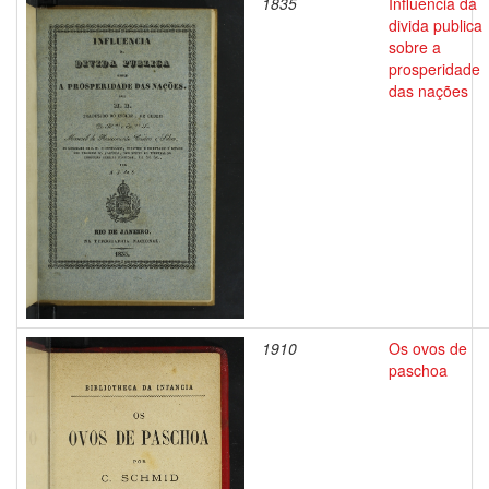
1835
Influencia da
divida publica
sobre a
prosperidade
das nações
1910
Os ovos de
paschoa