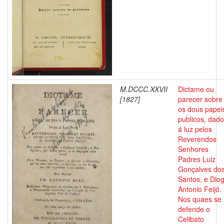
M.DCCC.XXVII
Dictame ou
[1827]
parecer sobre
os dous papei
publicos, dad
á luz pelos
Reverendos
Senhores
Padres Luiz
Gonçalves do
Santos, e Dio
Antonio Feijó.
Nos quaes se
defende o
Celibato