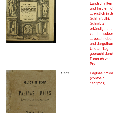
Landschafften
und Insulen, d
... erstlich in d
Schiffart Ulrici
Schmidts ...
erkündigt, und
von ihm selbe
... beschriebe
und dargethan
Und an Tag
gebracht durc
Dieterich von
Bry
1896
Paginas timid
(contos e
escriptos)