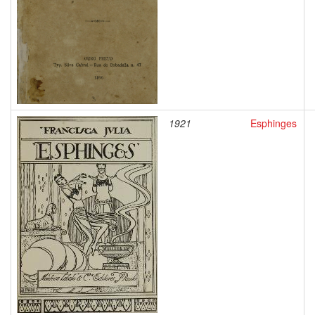
1921
Esphinges