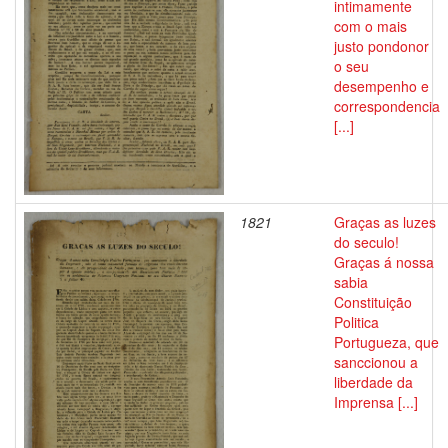
intimamente
com o mais
justo pondonor
o seu
desempenho e
correspondencia
[...]
1821
Graças as luzes
do seculo!
Graças á nossa
sabia
Constituição
Politica
Portugueza, que
sanccionou a
liberdade da
Imprensa [...]