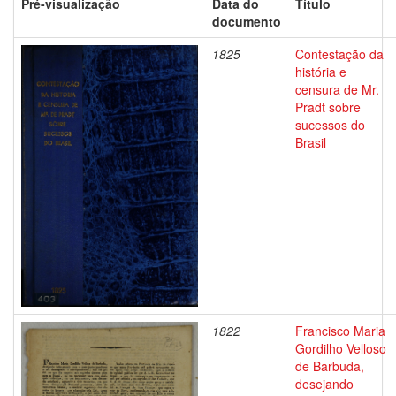
Pré-visualização
Data do
Título
documento
1825
Contestação da
história e
censura de Mr.
Pradt sobre
sucessos do
Brasil
1822
Francisco Maria
Gordilho Velloso
de Barbuda,
desejando