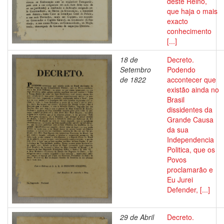
deste Reino,
que haja o mais
exacto
conhecimento
[...]
18 de
Decreto.
Setembro
Podendo
de 1822
accontecer que
existão ainda no
Brasil
dissidentes da
Grande Causa
da sua
Independencia
Politica, que os
Povos
proclamarão e
Eu Jurei
Defender, [...]
29 de Abril
Decreto.