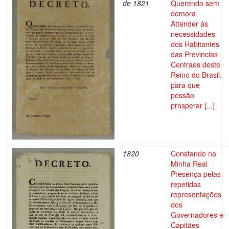
de 1821
Querendo sem
demora
Attender ás
necessidades
dos Habitantes
das Provincias
Centraes deste
Reino do Brasil,
para que
possão
prosperar [...]
1820
Constando na
Minha Real
Presença pelas
repetidas
representações
dos
Governadores e
Capitães