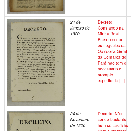
24 de
Decreto.
Janeiro de
Constando na
1820
Minha Real
Presença que
os negocios da
Ouvidoria Geral
da Comarca do
Pará não tem o
necessario e
prompto
expediente [...]
24 de
Decreto. Não
Novembro
sendo bastante
de 1820
hum só Escrivão