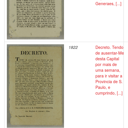
Generaes, [...]
1822
Decreto. Tendo
de ausentar-Me
desta Capital
por mais de
uma semana,
para ir visitar a
Provincia de S.
Paulo, e
cumprindo, [...]