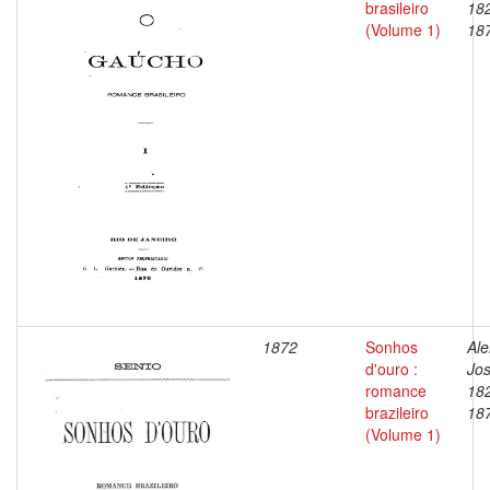
brasileiro
18
(Volume 1)
18
1872
Sonhos
Ale
d'ouro :
Jos
romance
18
brazileiro
18
(Volume 1)