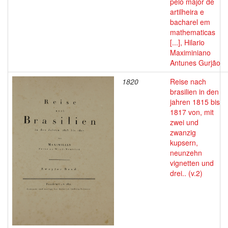
pelo major de
artilheira e
bacharel em
mathematicas
[...], Hilario
Maximiniano
Antunes Gurjão
1820
Reise nach
brasilien in den
jahren 1815 bis
1817 von, mit
zwei und
zwanzig
kupsern,
neunzehn
vignetten und
drei.. (v.2)