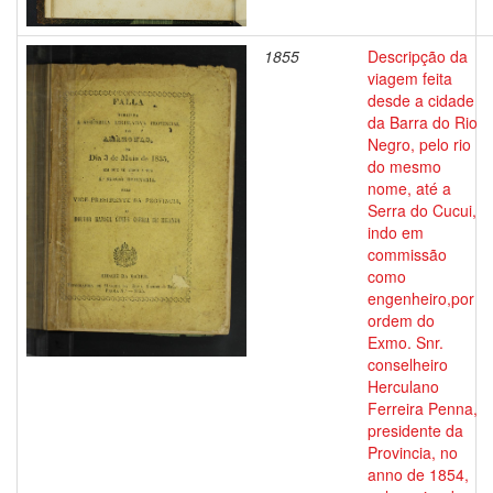
1855
Descripção da
viagem feita
desde a cidade
da Barra do Rio
Negro, pelo rio
do mesmo
nome, até a
Serra do Cucui,
indo em
commissão
como
engenheiro,por
ordem do
Exmo. Snr.
conselheiro
Herculano
Ferreira Penna,
presidente da
Provincia, no
anno de 1854,