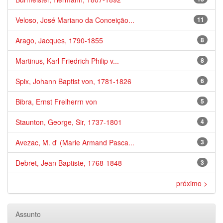
Veloso, José Mariano da Conceição...
11
Arago, Jacques, 1790-1855
8
Martinus, Karl Friedrich Philip v...
8
Spix, Johann Baptist von, 1781-1826
6
Bibra, Ernst Freiherrn von
5
Staunton, George, Sir, 1737-1801
4
Avezac, M. d' (Marie Armand Pasca...
3
Debret, Jean Baptiste, 1768-1848
3
próximo >
Assunto