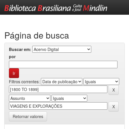
Skip
navigation
Página de busca
Buscar em:
por
Filtros correntes:
Retornar valores