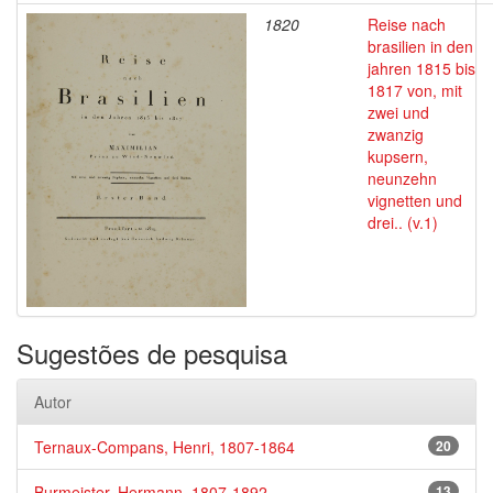
1820
Reise nach
brasilien in den
jahren 1815 bis
1817 von, mit
zwei und
zwanzig
kupsern,
neunzehn
vignetten und
drei.. (v.1)
Sugestões de pesquisa
Autor
Ternaux-Compans, Henri, 1807-1864
20
Burmeister, Hermann, 1807-1892
13