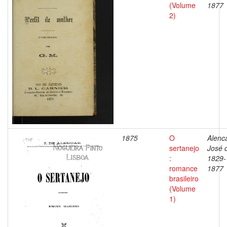
(Volume
1877
2)
1875
O
Alenca
sertanejo
José 
:
1829-
romance
1877
brasileiro
(Volume
1)