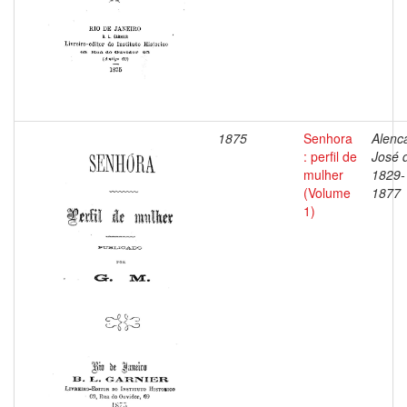
1875
Senhora
Alenca
: perfil de
José 
mulher
1829-
(Volume
1877
1)