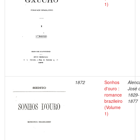
1)
1872
Sonhos
Alenca
d'ouro :
José 
romance
1829-
brazileiro
1877
(Volume
1)