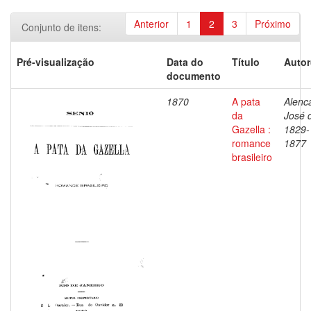
Anterior
1
2
3
Próximo
Conjunto de itens:
Pré-visualização
Data do
Título
Autor
documento
1870
A pata
Alenca
da
José 
Gazella :
1829-
romance
1877
brasileiro