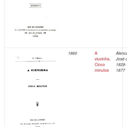
1860
A
Alenca
viuvinha.
José 
Cinco
1829-
minutos
1877