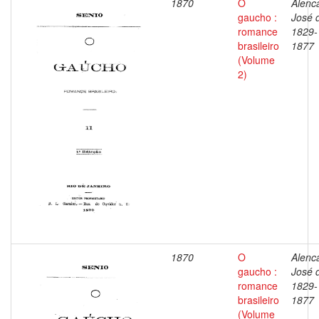
1870
O
Alenca
gaucho :
José 
romance
1829-
brasileiro
1877
(Volume
2)
1870
O
Alenca
gaucho :
José 
romance
1829-
brasileiro
1877
(Volume