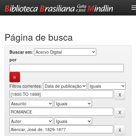
Skip
navigation
Página de busca
Buscar em:
por
Filtros correntes: