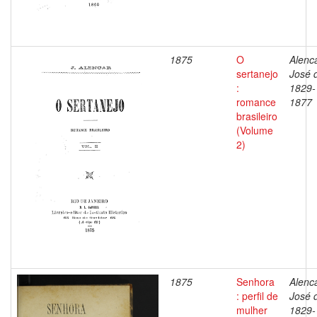
1875
O
Alenca
sertanejo
José 
:
1829-
romance
1877
brasileiro
(Volume
2)
1875
Senhora
Alenca
: perfil de
José 
mulher
1829-