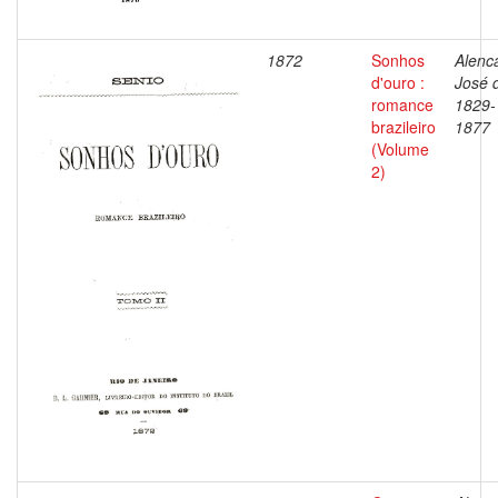
1872
Sonhos
Alenca
d'ouro :
José 
romance
1829-
brazileiro
1877
(Volume
2)