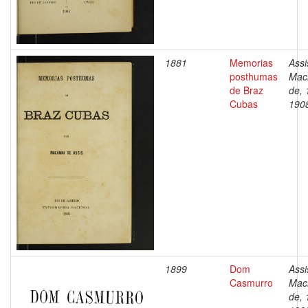
1881
Memorias
Assi
posthumas
Mac
de Braz
de, 
Cubas
190
1899
Dom
Assi
Casmurro
Mac
de, 