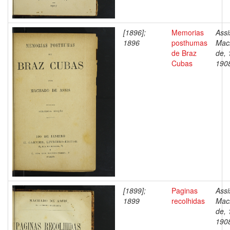
[1896];
Memorias
Assi
1896
posthumas
Mac
de Braz
de, 
Cubas
190
[1899];
Paginas
Assi
1899
recolhidas
Mac
de, 
190