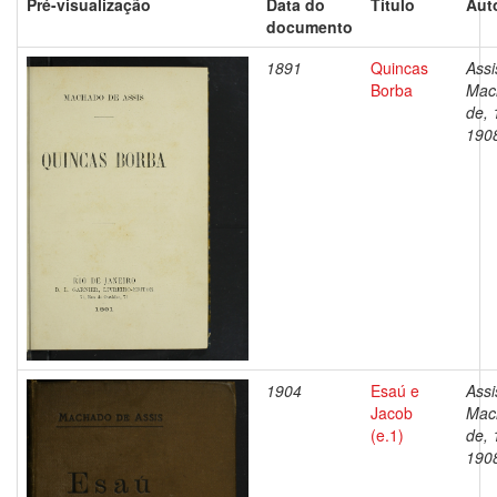
Pré-visualização
Data do
Título
Aut
documento
1891
Quincas
Assi
Borba
Mac
de, 
190
1904
Esaú e
Assi
Jacob
Mac
(e.1)
de, 
190