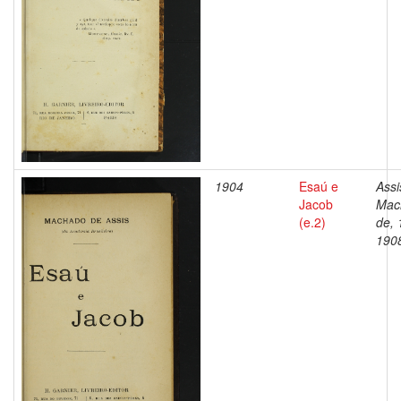
1904
Esaú e
Assi
Jacob
Mac
(e.2)
de, 
190