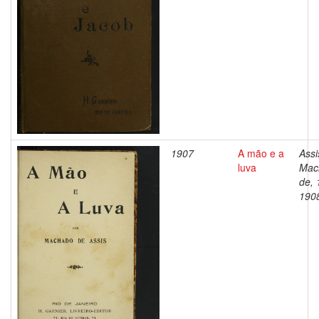
1907
A mão e a
Assi
luva
Mac
de, 
190