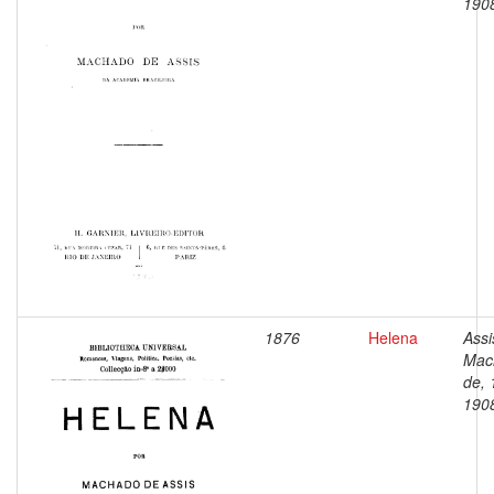
190
1876
Helena
Assi
Mac
de, 
190