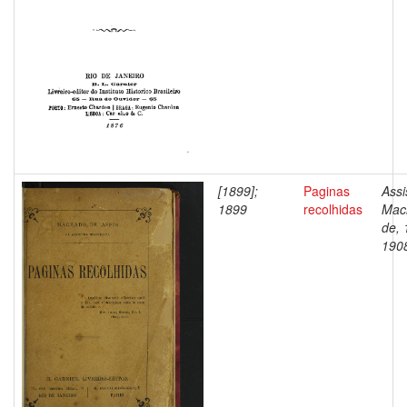
[1899];
Paginas
Assi
1899
recolhidas
Mac
de, 
190