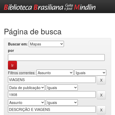
Skip
navigation
Página de busca
Buscar em:
por
Filtros correntes: