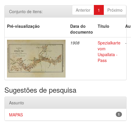
Anterior
1
Próximo
Conjunto de itens:
Pré-visualização
Data do
Título
Au
documento
1908
Spezialkarte
-
vom
Uspallata -
Pass
Sugestões de pesquisa
Assunto
MAPAS
1