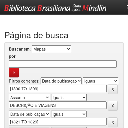
Skip
navigation
Página de busca
Buscar em:
por
Filtros correntes: