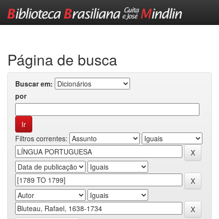
Skip
navigation
Página de busca
Buscar em:
por
Filtros correntes: