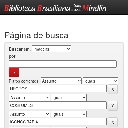
Skip
navigation
Página de busca
Buscar em:
por
Filtros correntes: