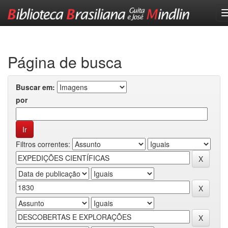
Skip
navigation
Página de busca
Buscar em:
por
Filtros correntes: