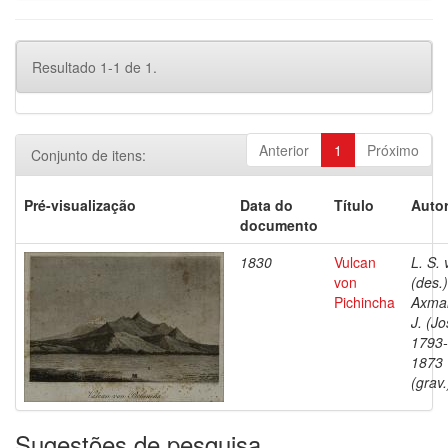
Resultado 1-1 de 1.
Anterior
1
Próximo
Conjunto de itens:
Pré-visualização
Data do
Título
Autor
documento
1830
Vulcan
L. S. 
von
(des.)
Pichincha
Axma
J. (Jo
1793-
1873
(grav.
Sugestões de pesquisa