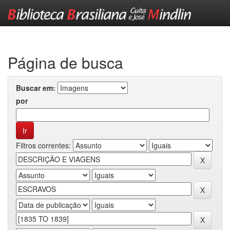
Skip
navigation
Página de busca
Buscar em:
por
Filtros correntes: