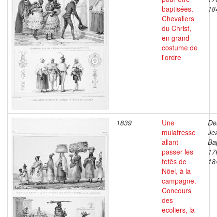
baptisées.
18
Chevaliers
du Christ,
en grand
costume de
l'ordre
1839
Une
De
mulatresse
Je
allant
Bap
passer les
17
fetês de
18
Nöel, à la
campagne.
Concours
des
ecoliers, la