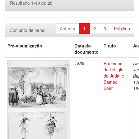
Resultado 1-10 de 28.
Anterior
1
2
3
Próximo
Conjunto de itens:
Pré-visualização
Data do
Título
Au
documento
1839
Brulement
De
de l'effigie
Je
du Juda le
Bap
Samedi
17
Saint
18