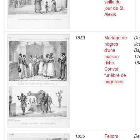
veille du
jour de St.
Alexis
1839
Mariage de
De
nègres
Je
d'une
Bap
maison
17
riche.
18
Convoi
funèbre de
négrillons
1835
Feitors
De