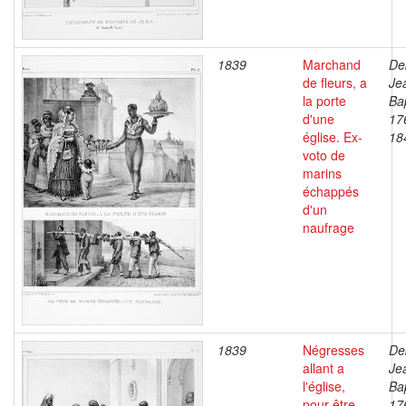
1839
Marchand
De
de fleurs, a
Je
la porte
Bap
d'une
17
église. Ex-
18
voto de
marins
échappés
d'un
naufrage
1839
Négresses
De
allant a
Je
l'église,
Bap
pour être
17