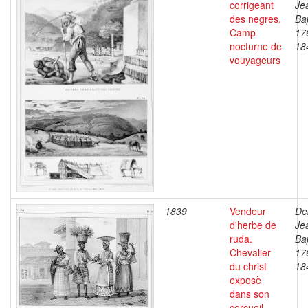
corrigeant
Je
des negres.
Bap
Camp
17
nocturne de
18
vouyageurs
1839
Vendeur
De
d'herbe de
Je
ruda.
Bap
Chevalier
17
du christ
18
exposè
dans son
cercueil