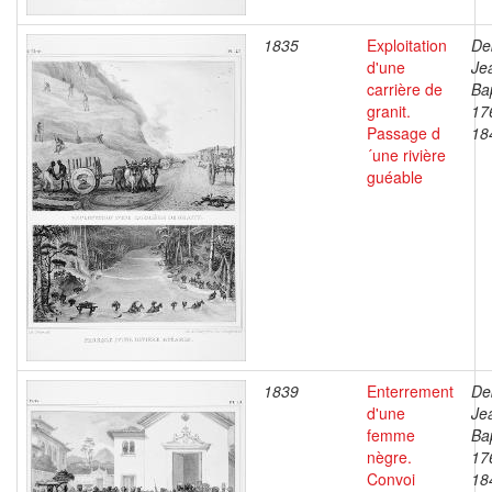
1835
Exploitation
De
d'une
Je
carrière de
Bap
granit.
17
Passage d
18
´une rivière
guéable
1839
Enterrement
De
d'une
Je
femme
Bap
nègre.
17
Convoi
18