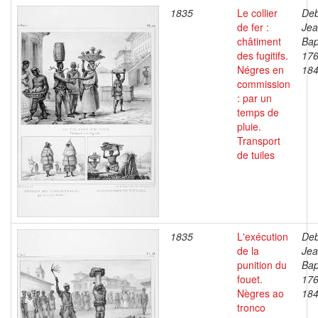
1835
Le collier
Deb
de fer :
Je
châtiment
Bap
des fugitifs.
176
Négres en
18
commission
: par un
temps de
pluie.
Transport
de tuiles
1835
L'exécution
Deb
de la
Je
punition du
Bap
fouet.
176
Nègres ao
18
tronco