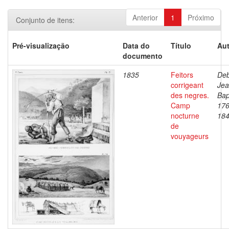
Anterior
1
Próximo
Conjunto de itens:
Pré-visualização
Data do
Título
Aut
documento
1835
Feitors
Deb
corrigeant
Je
des negres.
Bap
Camp
176
nocturne
18
de
vouyageurs