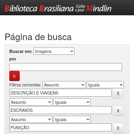
Skip
navigation
Página de busca
Buscar em:
por
Filtros correntes: