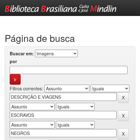
Skip
navigation
Página de busca
Buscar em:
por
Filtros correntes: