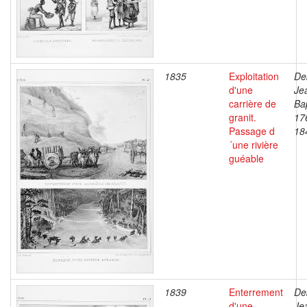
1835
Exploitation
De
d'une
Je
carrière de
Bap
granit.
17
Passage d
18
´une rivière
guéable
1839
Enterrement
De
d'une
Je