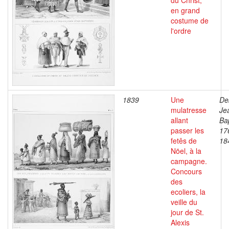
du Christ,
en grand
costume de
l'ordre
1839
Une
De
mulatresse
Je
allant
Bap
passer les
17
fetês de
18
Nöel, à la
campagne.
Concours
des
ecoliers, la
veille du
jour de St.
Alexis