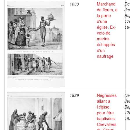
1839
Marchand
De
de fleurs, a
Je
la porte
Bap
d'une
17
église. Ex-
18
voto de
marins
échappés
d'un
naufrage
1839
Négresses
De
allant a
Je
l'église,
Bap
pour être
17
baptisées.
18
Chevaliers