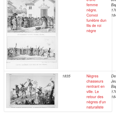
femme
Bap
nègre.
17
Convoi
18
funèbre dun
fils de roi
nègre
1835
Nègres
De
chasseurs
Je
rentrant en
Bap
ville. Le
17
retour des
18
nègres d'un
naturaliste