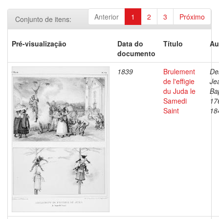
Anterior
1
2
3
Próximo
Conjunto de itens:
Pré-visualização
Data do
Título
Au
documento
1839
Brulement
De
de l'effigie
Je
du Juda le
Bap
Samedi
17
Saint
18