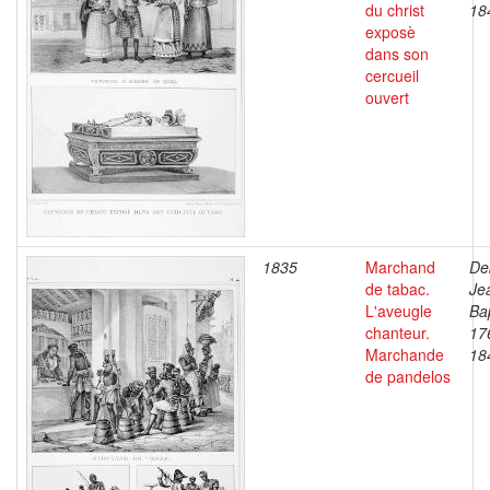
du christ
18
exposè
dans son
cercueil
ouvert
1835
Marchand
De
de tabac.
Je
L'aveugle
Bap
chanteur.
17
Marchande
18
de pandelos