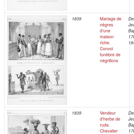
1839
Mariage de
De
nègres
Je
d'une
Bap
maison
17
riche.
18
Convoi
funèbre de
négrillons
1839
Vendeur
De
d'herbe de
Je
ruda.
Bap
Chevalier
17