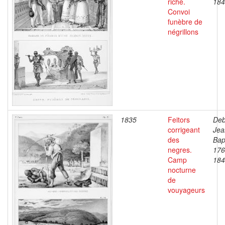
riche.
184
Convoi
funèbre de
négrillons
1835
Feitors
Deb
corrigeant
Jea
des
Bap
negres.
176
Camp
184
nocturne
de
vouyageurs