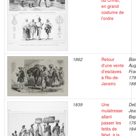
du Christ,
en grand
costume de
l'ordre
1862
Retour
Bia
d'une vente
Aug
d'esclaves
Fra
à Rio-de-
179
Janeiro
188
1839
Une
Deb
mulatresse
Jea
allant
Bap
passer les
176
fetês de
184
Nöel, à la