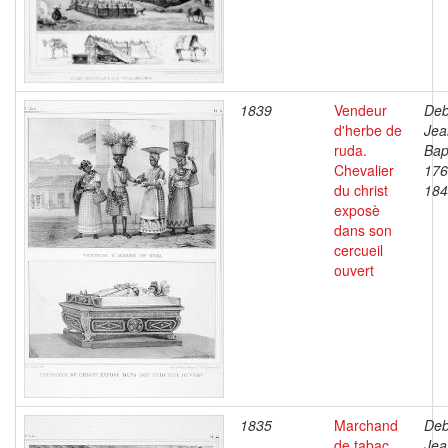
1839
Vendeur
Deb
d'herbe de
Jea
ruda.
Bap
Chevalier
176
du christ
184
exposè
dans son
cercueil
ouvert
1835
Marchand
Deb
de tabac.
Jea