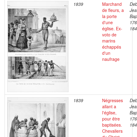
1839
Marchand
Deb
de fleurs, a
Jea
la porte
Bap
d'une
176
église. Ex-
184
voto de
marins
échappés
d'un
naufrage
1839
Négresses
Deb
allant a
Jea
l'église,
Bap
pour être
176
baptisées.
184
Chevaliers