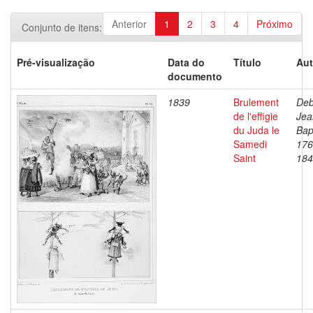
Anterior
1
2
3
4
Próximo
Conjunto de itens:
Pré-visualização
Data do
Título
Aut
documento
1839
Brulement
Deb
de l'effigie
Jea
du Juda le
Bap
Samedi
176
Saint
184