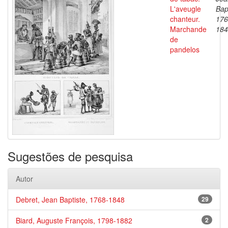
L'aveugle
Bap
chanteur.
176
Marchande
184
de
pandelos
Sugestões de pesquisa
Autor
Debret, Jean Baptiste, 1768-1848
29
Biard, Auguste François, 1798-1882
2