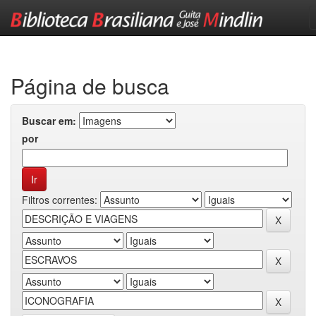
Skip
navigation
Página de busca
Buscar em:
por
Filtros correntes: