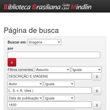
Skip
navigation
Página de busca
Buscar em:
por
Filtros correntes: