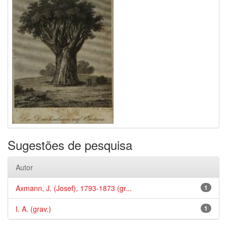
Sugestões de pesquisa
Autor
Axmann, J. (Josef), 1793-1873 (gr...
1
I. A. (grav.)
1