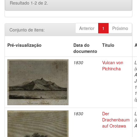
Resultado 1-2 de 2.
Anterior
1
Próximo
Conjunto de itens:
Pré-visualização
Data do
Título
A
documento
1830
Vulcan von
L
Pichincha
(
A
J
1
1
(
1830
Der
L
Drachenbaum
(
auf Orotawa
A