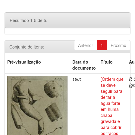
Resultado 1-5 de 5.
Anterior
1
Próximo
Conjunto de itens:
Pré-visualização
Data do
Título
Au
documento
1801
[Ordem que
P. 
se deve
(gr
seguir para
deitar a
agua forte
em huma
chapa
gravada e
para cobrir
os traços