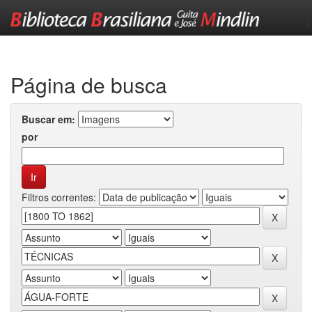
Skip
navigation
Página de busca
Buscar em:
por
Filtros correntes: