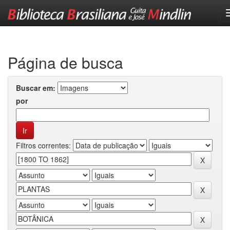
Skip
navigation
Página de busca
Buscar em:
por
Filtros correntes: