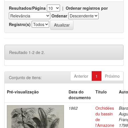
Resultados/Página
|
Ordenar registros por
Ordenar
Registro(s)
Resultado 1-2 de 2.
Anterior
1
Próximo
Conjunto de itens:
Pré-visualização
Data do
Título
Auto
documento
1862
Orchidées
Biard
du bassin
Augu
de
Fran
l'Amazone
1798