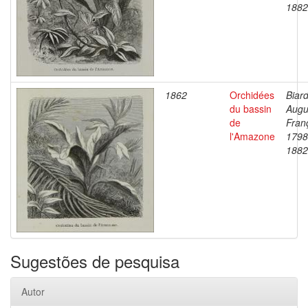
1882
1862
Orchidées
Biard
du bassin
Augu
de
Fran
l'Amazone
1798
1882
Sugestões de pesquisa
Autor