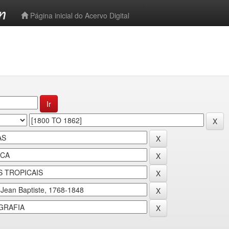
-->
Página inicial do Acervo Digital