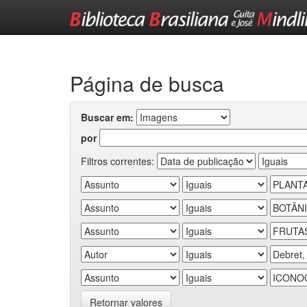
Skip
navigation
Página de busca
Buscar em:
por
Filtros correntes:
Retornar valores