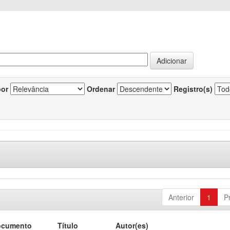
por
Ordenar
Registro(s)
Anterior
1
P
ocumento
Título
Autor(es)