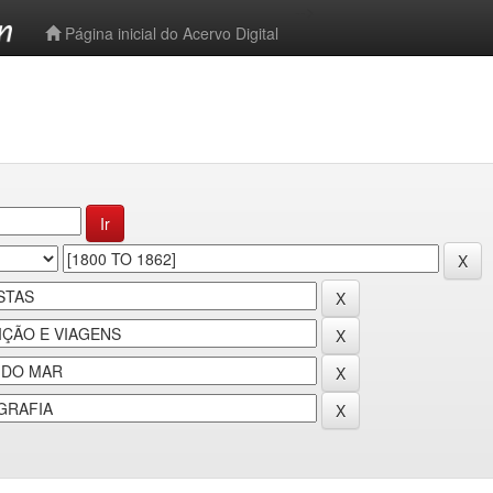
-->
Página inicial do Acervo Digital