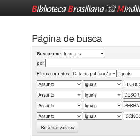
Skip
navigation
Página de busca
Buscar em:
por
Filtros correntes:
Retornar valores