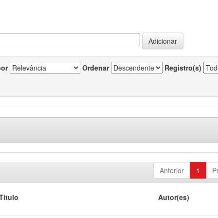
por
Ordenar
Registro(s)
Anterior
1
P
Título
Autor(es)