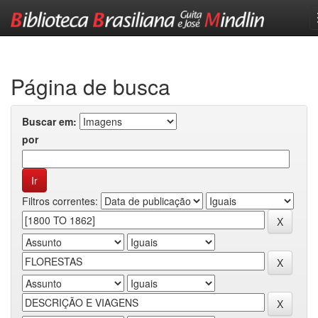
Skip
navigation
Página de busca
Buscar em:
por
Filtros correntes: