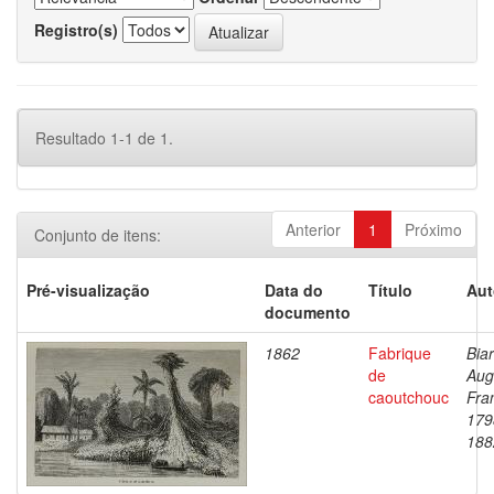
Registro(s)
Resultado 1-1 de 1.
Anterior
1
Próximo
Conjunto de itens:
Pré-visualização
Data do
Título
Aut
documento
1862
Fabrique
Biar
de
Aug
caoutchouc
Fra
179
188