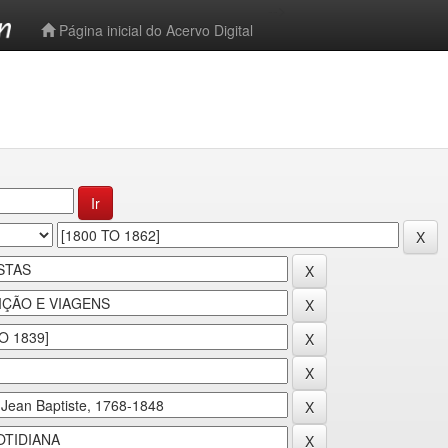
-->
Página inicial do Acervo Digital