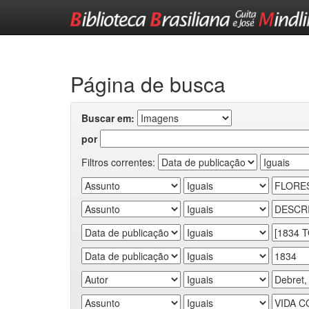
Skip
navigation
Página de busca
Buscar em:
por
Filtros correntes: