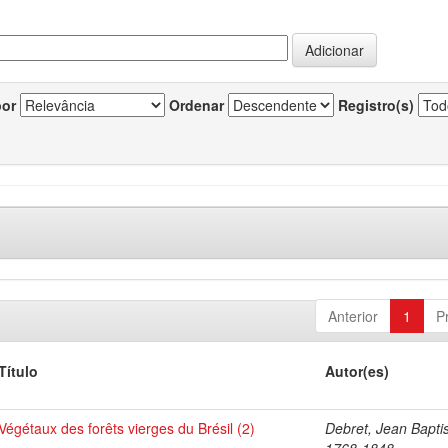
por
Ordenar
Registro(s)
Anterior
1
P
Título
Autor(es)
Végétaux des forêts vierges du Brésil (2)
Debret, Jean Baptis