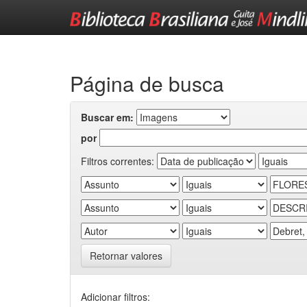
Skip
navigation
Página de busca
Buscar em:
por
Filtros correntes:
Retornar valores
Adicionar filtros: