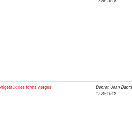
1768-1848
Végétaux des forêts vierges
Debret, Jean Baptis
1768-1848