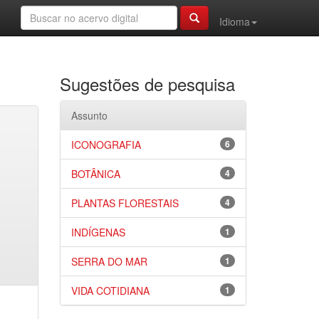
Idioma
Sugestões de pesquisa
Assunto
ICONOGRAFIA
6
BOTÂNICA
4
PLANTAS FLORESTAIS
4
INDÍGENAS
1
SERRA DO MAR
1
VIDA COTIDIANA
1