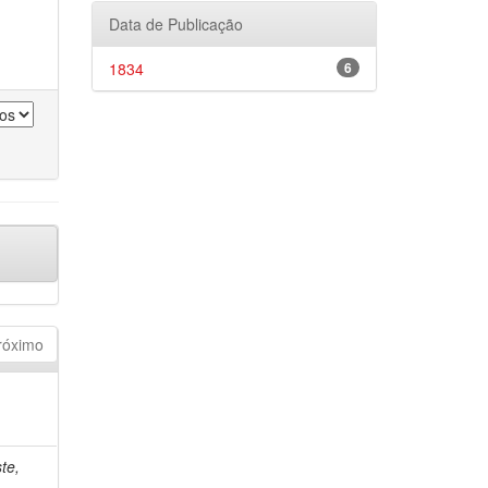
Data de Publicação
1834
6
róximo
te,