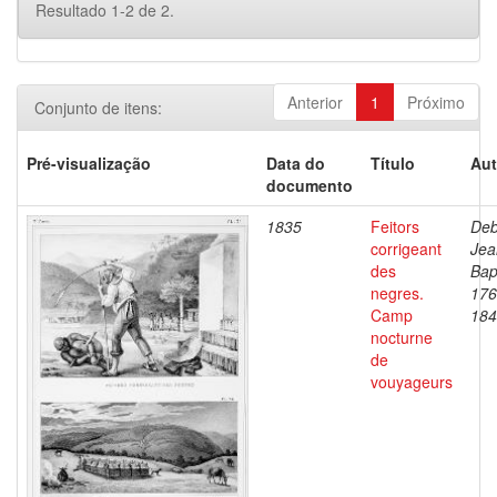
Resultado 1-2 de 2.
Anterior
1
Próximo
Conjunto de itens:
Pré-visualização
Data do
Título
Aut
documento
1835
Feitors
Deb
corrigeant
Jea
des
Bap
negres.
176
Camp
184
nocturne
de
vouyageurs