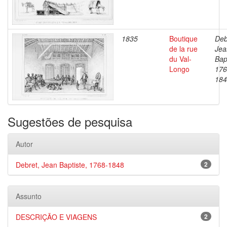
1835
Boutique
Deb
de la rue
Jea
du Val-
Bap
Longo
176
184
Sugestões de pesquisa
Autor
Debret, Jean Baptiste, 1768-1848
2
Assunto
DESCRIÇÃO E VIAGENS
2