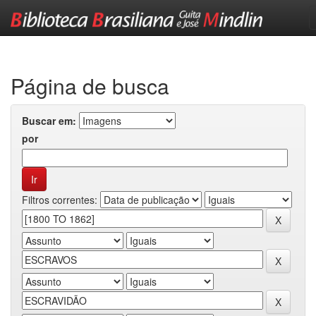
Skip
navigation
Página de busca
Buscar em:
por
Filtros correntes: