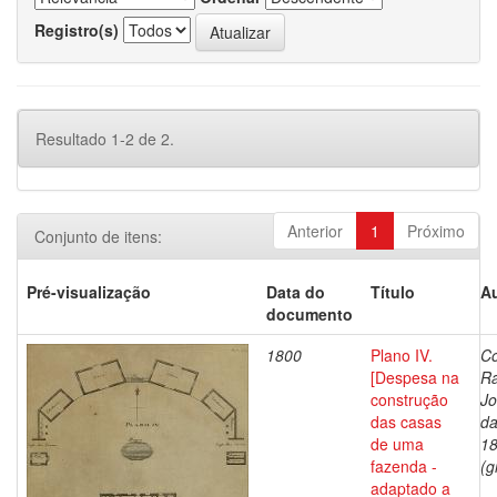
Registro(s)
Resultado 1-2 de 2.
Anterior
1
Próximo
Conjunto de itens:
Pré-visualização
Data do
Título
Au
documento
1800
Plano IV.
Co
[Despesa na
R
construção
J
das casas
da
de uma
1
fazenda -
(g
adaptado a