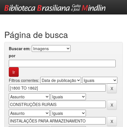
Skip
navigation
Página de busca
Buscar em:
por
Filtros correntes: